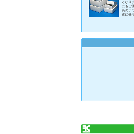
となり
にもご
あのホ
遂に登