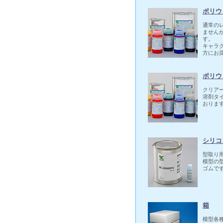
ポリウ
通常の
ません
す。
キャラ
方にお
ポリウ
クリア
溶剤タ
おりま
シリコ
型取り
模型の
ゴムで
箱
模型各