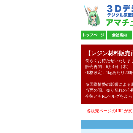
【レジン材料販売
長らくお待たせいたしま
販売再開：6月4日（木）
価格改定：1kgあたり200
※国際情勢の影響による
当面の間、売り切れの心
今後ともRCベルグをよ
各販売ページのURLが