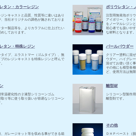
レタン・カラーレジン
ポリウレタン・
レジンキャストと品質、性質等に違いはあり
注型用無発泡ポリウ
が、当社オリジナルの調色が施されておりま
アイボリー、ライト
をノーマルレジンと
クター製品等を、よりカラフルに仕上げたい
初心者でも扱いやす
奨めしております。
な材料となります。
レタン・特殊レジン
パールパウダー
ータイプ、エラストマー（ゴムタイプ）、無
クリアー塗料に混ぜ
イプのレジンキャストを特殊レジンと呼んで
ウダー。ハイグレー
す。
混ぜてお使い頂く事
その他にも模型各種
ど、使用方法は無限
ン
離型材
用常温硬化性の２液型シリコーンゴム
シリコーン型製作用
型取り等に使う取り扱いが容易なシリコーン
離型剤です。
す。
その他
種、ガレージキット等を収める事ができる箱
ＤＨＰペースト（脱