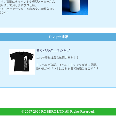
ます。実際に各イベントや模型メーカーさん
使用頂いておりますプロ仕様。
ワイトパッケージが、お求め安い10枚入りで
場です！
Ｔシャツ通販
ＲＣベルグ Ｔシャツ
これを着れば君も技術力ＵＰ！？
ＲＣベルグ公認、イベントＴシャツが遂に登場。
熱い夏のイベントはこれを着て快適に過ごそう！
© 2007-
2026 RC BERG LTD. All Rights Reserved.